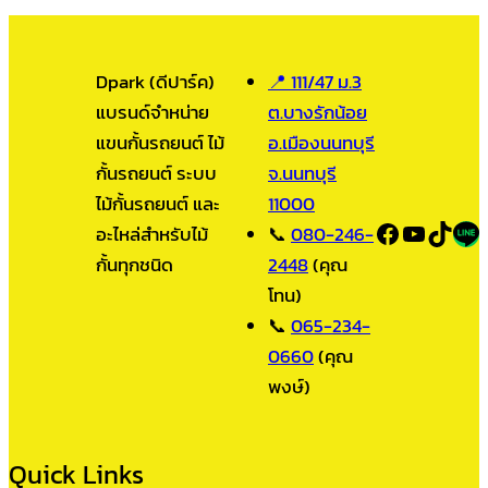
กั้น
รถยนต์
แขน
Dpark (ดีปาร์ค)
📍 111/47 ม.3
ยาว
แบรนด์จำหน่าย
ต.บางรักน้อย
11
แขนกั้นรถยนต์ ไม้
อ.เมืองนนทบุรี
เมตร
กั้นรถยนต์ ระบบ
จ.นนทบุรี
—
ไม้กั้นรถยนต์ และ
11000
Heavy-
Facebook
YouTub
TikT
LI
อะไหล่สำหรับไม้
📞
080-246-
Duty
กั้นทุกชนิด
2448
(คุณ
Boom
โทน)
Barrier
📞
065-234-
สำหรับ
0660
(คุณ
โรงงาน+อุตสาหกรรม
พงษ์)
Quick Links