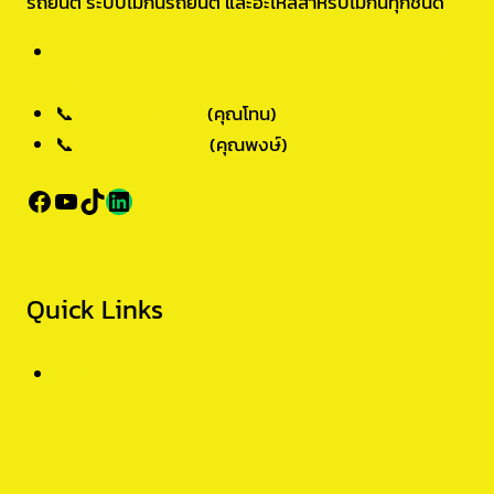
รถยนต์ ระบบไม้กั้นรถยนต์ และอะไหล่สำหรับไม้กั้นทุกชนิด
📍 111/47 ม.3 ต.บางรักน้อย อ.เมืองนนทบุรี จ.นนทบุรี
11000
📞
080-246-2448
(คุณโทน)
📞
065-234-0660
(คุณพงษ์)
Facebook
YouTube
TikTok
LINE
Quick Links
หน้าแรก