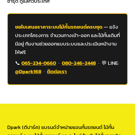
ชำรุด ดูแลทั่วประเทศ
ขอใบเสนอราคาระบบไม้กั้นรถยนต์ครบชุด
— แจ้ง
ประเภทโครงการ จำนวนทางเข้า-ออก และไม้กั้นเดิมที่
มีอยู่ ทีมงานช่วยออกแบบระบบและประเมินหน้างาน
ให้ฟรี
📞
065-234-0660
·
080-246-2448
· 💬 LINE:
@Dpark168
·
ติดต่อเรา
Dpark (ดีปาร์ค) แบรนด์จำหน่ายแขนกั้นรถยนต์ ไม้กั้น