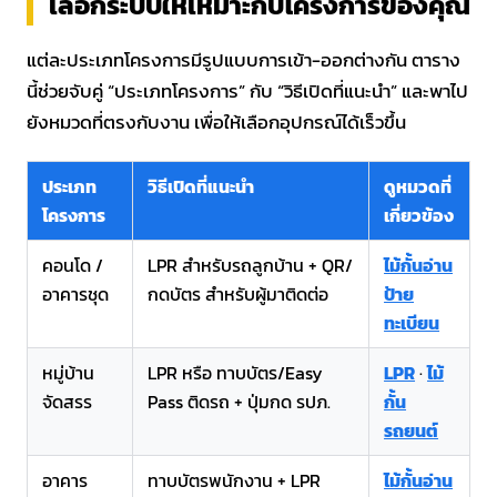
เลือกระบบให้เหมาะกับโครงการของคุณ
แต่ละประเภทโครงการมีรูปแบบการเข้า-ออกต่างกัน ตาราง
นี้ช่วยจับคู่ “ประเภทโครงการ” กับ “วิธีเปิดที่แนะนำ” และพาไป
ยังหมวดที่ตรงกับงาน เพื่อให้เลือกอุปกรณ์ได้เร็วขึ้น
ประเภท
วิธีเปิดที่แนะนำ
ดูหมวดที่
โครงการ
เกี่ยวข้อง
คอนโด /
LPR สำหรับรถลูกบ้าน + QR/
ไม้กั้นอ่าน
อาคารชุด
กดบัตร สำหรับผู้มาติดต่อ
ป้าย
ทะเบียน
หมู่บ้าน
LPR หรือ ทาบบัตร/Easy
LPR
·
ไม้
จัดสรร
Pass ติดรถ + ปุ่มกด รปภ.
กั้น
รถยนต์
อาคาร
ทาบบัตรพนักงาน + LPR
ไม้กั้นอ่าน