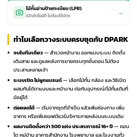
ไม้กั้นอ่านป้ายทะเบียน (LPR)
→
เปิดอัตโนมัติ ไม่ต้องใช้บัตร
ทำไมเลือกวางระบบครบชุดกับ DPARK
จบในทีมเดียว
— สำรวจหน้างาน ออกแบบระบบ ติดตั้ง
เดินสาย และดูแลหลังการขายครบทุกขั้นตอน ไม่ต้อง
ประสานหลายเจ้า
ระบบเปิด ไม่ผูกแบรนด์
— เลือกไม้กั้น กล้อง และวิธีเปิด
ผสมกันได้ตามงบและหน้างาน ต่อกับอุปกรณ์/ไม้กั้นเดิมที่
มีอยู่ได้
ต่อยอดได้
— เริ่มจากชุดที่จำเป็น แล้วเพิ่มช่องทาง เพิ่ม
อาคาร หรือเพิ่มซอฟต์แวร์บริหารภายหลังบนระบบเดิม
ผลงานติดตั้งกว่า 500 แห่ง ประสบการณ์ 16+ ปี
— คอน
โด หมู่บ้าน อาคารสำนักงาน โรงพยาบาล และโรงงานทั่ว