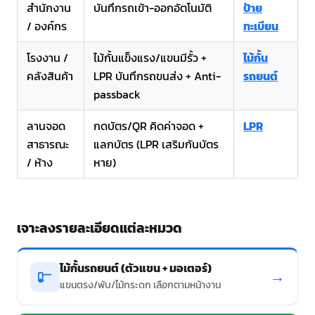
สำนักงาน
บันทึกรถเข้า-ออกอัตโนมัติ
ป้าย
/ องค์กร
ทะเบียน
โรงงาน /
ไม้กั้นแข็งแรง/แขนมีรั้ว +
ไม้กั้น
คลังสินค้า
LPR บันทึกรถขนส่ง + Anti-
รถยนต์
passback
ลานจอด
กดบัตร/QR คิดค่าจอด +
LPR
สาธารณะ
แลกบัตร (LPR เสริมกันบัตร
/ ห้าง
หาย)
เจาะลงรายละเอียดแต่ละหมวด
ไม้กั้นรถยนต์ (ตัวแขน + มอเตอร์)
→
แขนตรง/พับ/ไม้กระดก เลือกตามหน้างาน