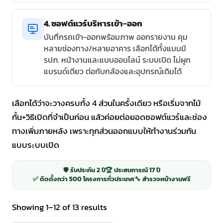
4. ซอฟต์แวร์บริหารเข้า-ออก
บันทึกรถเข้า-ออกพร้อมภาพ ออกรายงาน คุม
หลายช่องทาง/หลายอาคาร เลือกได้ทั้งแบบมี
รปภ. หน้างานและแบบออนไลน์ ระบบเปิด ไม่ผูก
แบรนด์เดียว ต่อกับกล้องและอุปกรณ์เดิมได้
เลือกได้ว่าจะวางครบทั้ง 4 ส่วนในครั้งเดียว หรือเริ่มจากไม้
กั้น+วิธีเปิดที่จำเป็นก่อน แล้วค่อยต่อยอดซอฟต์แวร์และช่อง
ทางเพิ่มภายหลัง เพราะทุกส่วนออกแบบให้ทำงานร่วมกัน
แบบระบบเปิด
🛡️ รับประกัน 2 ปี
🏆 ประสบการณ์ 17 ปี
✅ ติดตั้งกว่า 500 โครงการทั่วประเทศ
🔧 สำรวจหน้างานฟรี
Sorted
Showing 1–12 of 13 results
by