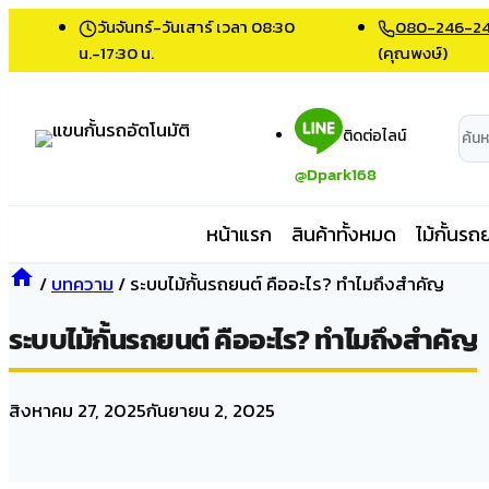
Skip
วันจันทร์-วันเสาร์ เวลา 08:30
080-246-2
to
น.-17:30 น.
(คุณพงษ์)
content
ติดต่อไลน์
@Dpark168
หน้าแรก
สินค้าทั้งหมด
ไม้กั้นรถ
/
บทความ
/
ระบบไม้กั้นรถยนต์ คืออะไร? ทำไมถึงสำคัญ
ระบบไม้กั้นรถยนต์ คืออะไร? ทำไมถึงสำคัญ
สิงหาคม 27, 2025
กันยายน 2, 2025