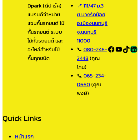
Dpark (ดีปาร์ค)
📍 111/47 ม.3
แบรนด์จำหน่าย
ต.บางรักน้อย
แขนกั้นรถยนต์ ไม้
อ.เมืองนนทบุรี
กั้นรถยนต์ ระบบ
จ.นนทบุรี
ไม้กั้นรถยนต์ และ
11000
Facebook
YouTub
TikT
LI
อะไหล่สำหรับไม้
📞
080-246-
กั้นทุกชนิด
2448
(คุณ
โทน)
📞
065-234-
0660
(คุณ
พงษ์)
Quick Links
หน้าแรก