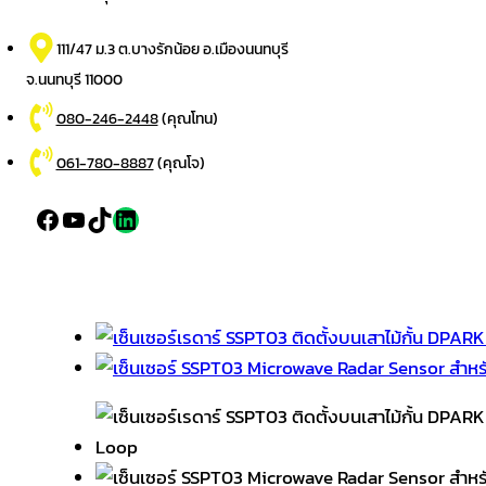
111/47 ม.3 ต.บางรักน้อย อ.เมืองนนทบุรี
จ.นนทบุรี 11000
080-246-2448
(คุณโทน)
061-780-8887
(คุณโจ)
Facebook
YouTube
TikTok
LinkedIn