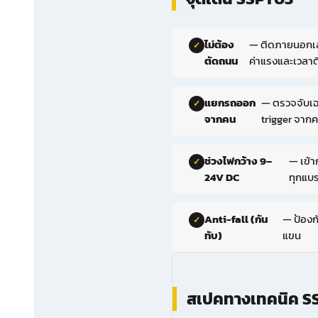
ไม่ต้อง
— ติดภายนอกเสา
ตัดถนน
ค่าแรงและเวลาติ
แยกรถออก
— ตรวจจับเ
จากคน
trigger จากค
ช่วงไฟกว้าง 9–
— เข้า
24V DC
ทุกแบ
Anti-fall (กัน
— ป้องกั
ทับ)
แขน
สเปคทางเทคนิค S