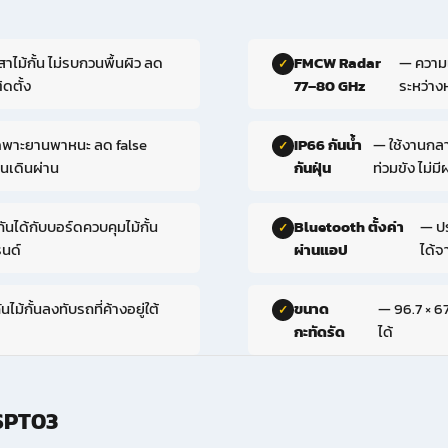
ไม้กั้น ไม่รบกวนพื้นผิว ลด
FMCW Radar
— ความแ
ดตั้ง
77–80 GHz
ระหว่าง
ฉพาะยานพาหนะ ลด false
IP66 กันน้ำ
— ใช้งานกลา
นเดินผ่าน
กันฝุ่น
ท่วมขัง ไม่ม
กันได้กับบอร์ดควบคุมไม้กั้น
Bluetooth ตั้งค่า
— ป
รนด์
ผ่านแอป
ได้จ
นไม้กั้นลงทับรถที่ค้างอยู่ใต้
ขนาด
— 96.7 × 6
กะทัดรัด
ได้
SPT03