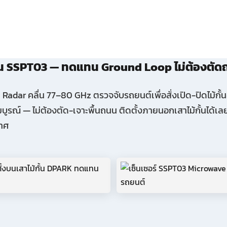
้กั้น SSPT03 — ทดแทน Ground Loop ไม่ต้องตั
adar คลื่น 77–80 GHz ตรวจจับรถยนต์เพื่อสั่งเปิด-ปิดไม้กั
ูรณ์ — ไม่ต้องตัด-เจาะพื้นถนน ติดตั้งภายนอกเสาไม้กั้นได้เล
กาศ