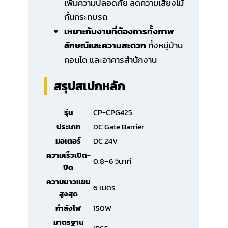
เพิ่มความปลอดภัย ลดความเสี่ยงไม้
กั้นกระทบรถ
เหมาะกับงานที่ต้องการทั้งภาพ
ลักษณ์และความสะดวก
ทั้งหมู่บ้าน
คอนโด และอาคารสำนักงาน
สรุปสเปกหลัก
รุ่น
CP-CPG425
ประเภท
DC Gate Barrier
มอเตอร์
DC 24V
ความเร็วเปิด-
0.8–6 วินาที
ปิด
ความยาวแขน
6 เมตร
สูงสุด
กำลังไฟ
150W
มาตรฐาน