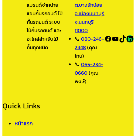
แบรนด์จำหน่าย
ต.บางรักน้อย
แขนกั้นรถยนต์ ไม้
อ.เมืองนนทบุรี
กั้นรถยนต์ ระบบ
จ.นนทบุรี
ไม้กั้นรถยนต์ และ
11000
Facebook
YouTub
TikT
LI
อะไหล่สำหรับไม้
📞
080-246-
กั้นทุกชนิด
2448
(คุณ
โทน)
📞
065-234-
0660
(คุณ
พงษ์)
Quick Links
หน้าแรก