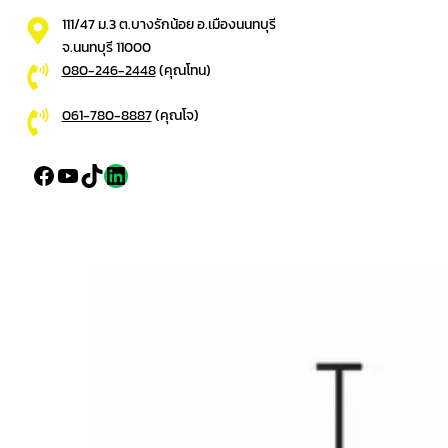
111/47 ม.3 ต.บางรักน้อย อ.เมืองนนทบุรี
จ.นนทบุรี 11000
080-246-2448
(คุณโทน)
061-780-8887
(คุณโจ)
Facebook
YouTube
TikTok
LinkedIn