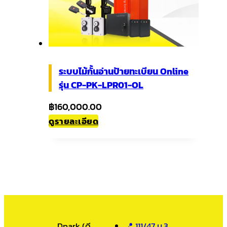
ระบบไม้กั้นอ่านป้ายทะเบียน Online
รุ่น CP-PK-LPR01-OL
฿
160,000.00
ดูรายละเอียด
Dpark (ดี
📍 111/47 ม.3