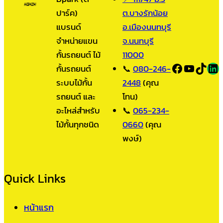
ปาร์ค)
ต.บางรักน้อย
แบรนด์
อ.เมืองนนทบุรี
จำหน่ายแขน
จ.นนทบุรี
กั้นรถยนต์ ไม้
11000
Facebook
YouTub
TikT
LI
กั้นรถยนต์
📞
080-246-
ระบบไม้กั้น
2448
(คุณ
รถยนต์ และ
โทน)
อะไหล่สำหรับ
📞
065-234-
ไม้กั้นทุกชนิด
0660
(คุณ
พงษ์)
Quick Links
หน้าแรก