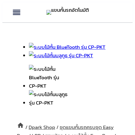
Skip
to
content
/
Dpark Shop
/
ชุดแขนกั้นรถครบชุด Easy