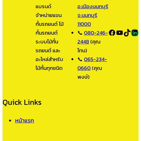
แบรนด์
อ.เมืองนนทบุรี
จำหน่ายแขน
จ.นนทบุรี
กั้นรถยนต์ ไม้
11000
Facebook
YouTub
TikT
LI
กั้นรถยนต์
📞
080-246-
ระบบไม้กั้น
2448
(คุณ
รถยนต์ และ
โทน)
อะไหล่สำหรับ
📞
065-234-
ไม้กั้นทุกชนิด
0660
(คุณ
พงษ์)
Quick Links
หน้าแรก