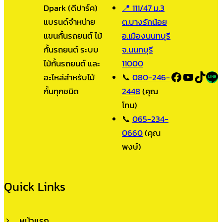
Dpark (ดีปาร์ค)
📍 111/47 ม.3
แบรนด์จำหน่าย
ต.บางรักน้อย
แขนกั้นรถยนต์ ไม้
อ.เมืองนนทบุรี
กั้นรถยนต์ ระบบ
จ.นนทบุรี
ไม้กั้นรถยนต์ และ
11000
Facebook
YouTub
TikT
LI
อะไหล่สำหรับไม้
📞
080-246-
กั้นทุกชนิด
2448
(คุณ
โทน)
📞
065-234-
0660
(คุณ
พงษ์)
Quick Links
หน้าแรก