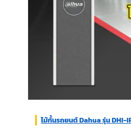
ไม้กั้นรถยนต์ Dahua รุ่น DHI