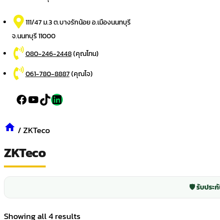
111/47 ม.3 ต.บางรักน้อย อ.เมืองนนทบุรี
จ.นนทบุรี 11000
080-246-2448
(คุณโทน)
061-780-8887
(คุณโจ)
Facebook
YouTube
TikTok
LinkedIn
/
ZKTeco
ZKTeco
🛡️ รับประกั
Sorted
Showing all 4 results