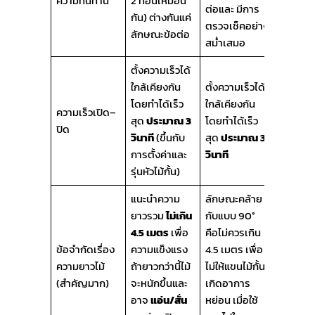
ความทนทาน
2 ท่อนเหมือน
ต่อและ มีการ
กัน) ต่างกันแค่
ตรวจเช็คอย่าง
ลักษณะข้อต่อ
สม่ำเสมอ
ตั้งความเร็วได้
ใกล้เคียงกัน
ตั้งความเร็วได้
โดยทำได้เร็ว
ใกล้เคียงกัน
ความเร็วเปิด–
สุด
ประมาณ 3
โดยทำได้เร็ว
ปิด
วินาที
(ขึ้นกับ
สุด
ประมาณ 3
การตั้งค่าและ
วินาที
รุ่นหัวไม้กั้น)
แนะนำความ
ลักษณะคล้าย
ยาวรวม
ไม่เกิน
กับแบบ 90°
4.5 เมตร
เพื่อ
คือไม่ควรเกิน
ข้อจำกัดเรื่อง
ความแข็งแรง
4.5 เมตร เพื่อ
ความยาวไม้
ถ้ายาวกว่านี้ไม้
ไม่ให้แขนไม้กั้น
(สำคัญมาก)
จะหนักขึ้นและ
เกิดอาการ
อาจ
แอ่น/สั่น
หย่อน เมื่อใช้