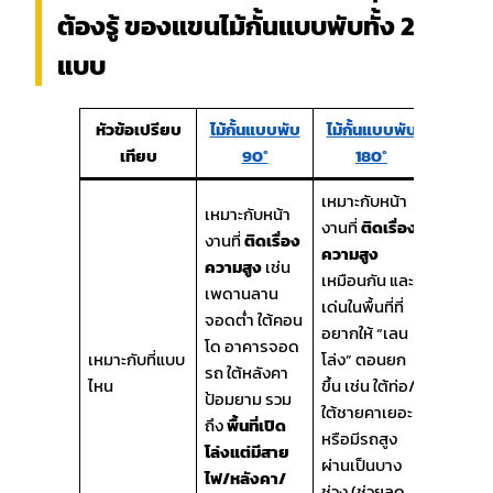
ต้องรู้ ของแขนไม้กั้นแบบพับทั้ง 2
แบบ
หัวข้อเปรียบ
ไม้กั้นแบบพับ
ไม้กั้นแบบพับ
เทียบ
90°
180°
เหมาะกับหน้า
เหมาะกับหน้า
งานที่
ติดเรื่อง
งานที่
ติดเรื่อง
ความสูง
ความสูง
เช่น
เหมือนกัน และ
เพดานลาน
เด่นในพื้นที่ที่
จอดต่ำ ใต้คอน
อยากให้ “เลน
โด อาคารจอด
เหมาะกับที่แบบ
โล่ง” ตอนยก
รถ ใต้หลังคา
ไหน
ขึ้น เช่น ใต้ท่อ/
ป้อมยาม รวม
ใต้ชายคาเยอะ
ถึง
พื้นที่เปิด
หรือมีรถสูง
โล่งแต่มีสาย
ผ่านเป็นบาง
ไฟ/หลังคา/
ช่วง (ช่วยลด