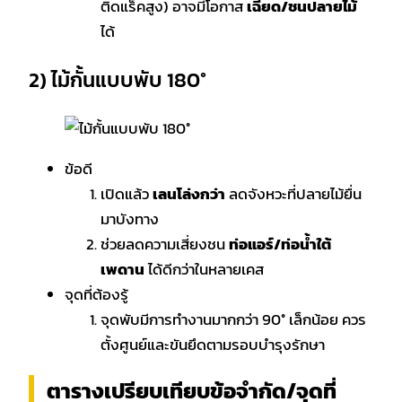
ติดแร็คสูง) อาจมีโอกาส
เฉียด/ชนปลายไม้
ได้
2) ไม้กั้นแบบพับ 180°
ข้อดี
เปิดแล้ว
เลนโล่งกว่า
ลดจังหวะที่ปลายไม้ยื่น
มาบังทาง
ช่วยลดความเสี่ยงชน
ท่อแอร์/ท่อน้ำใต้
เพดาน
ได้ดีกว่าในหลายเคส
จุดที่ต้องรู้
จุดพับมีการทำงานมากกว่า 90° เล็กน้อย ควร
ตั้งศูนย์และขันยึดตามรอบบำรุงรักษา
ตารางเปรียบเทียบข้อจำกัด/จุดที่