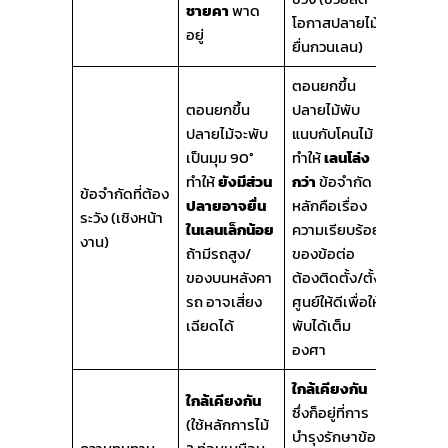
ชายคา
พาด
โอกาสปลายไม้
อยู่
ยื่นกวนเลน)
ตอนยกขึ้น
ตอนยกขึ้น
ปลายไม้พับ
ปลายไม้จะพับ
แนบกับโคนไม้
เป็นมุม 90°
ทำให้
เลนโล่ง
ทำให้
ยังมีส่วน
กว่า
ข้อจำกัด
ข้อจำกัดที่ต้อง
ปลายอาจยื่น
หลักคือเรื่อง
ระวัง (เชิงหน้า
ในเลนเล็กน้อย
ความเรียบร้อย
งาน)
ถ้ามีรถสูง/
ของข้อต่อ
ของบนหลังคา
ต้องติดตั้ง/ตั้ง
รถ อาจเสี่ยง
ศูนย์ให้ดีเพื่อให้
เฉียดได้
พับได้เต็ม
องศา
ใกล้เคียงกัน
ใกล้เคียงกัน
ซึ่งก็อยู่ที่การ
(ใช้หลักการไม้
บำรุงรักษาข้อ