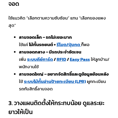
จอด
ใช้แนวคิด “เลือกตามความซับซ้อน” แทน “เลือกของแพง
สุด”
ลานจอดเล็ก – รถไม่เยอะมาก
ใช้แค่
ไม้กั้นรถยนต์ +
รีโมต/ปุ่มกด
ก็พอ
ลานจอดกลาง – มีรถประจำชัดเจน
เพิ่ม
ระบบคีย์การ์ด
/
RFID
/
Easy Pass
ให้ลูกบ้าน/
พนักงานใช้
ลานจอดใหญ่ – อยากจัดสิทธิ์และดูข้อมูลย้อนหลัง
ใช้
ระบบไม้กั้นอ่านป้ายทะเบียน (LPR)
ผูกทะเบียน
รถกับสิทธิ์ลานจอด
3. วางแผนติดตั้งให้กระทบน้อย ดูแลระยะ
ยาวให้เป็น