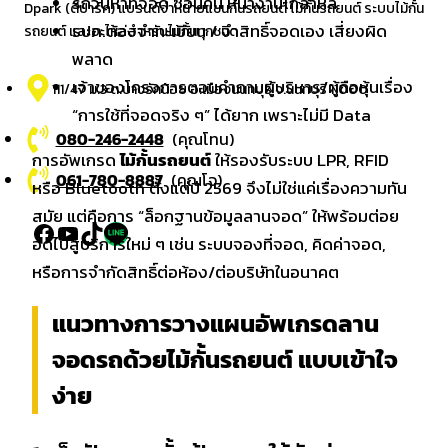
รถวนหาที่จอด ซ้อนคัน หน้างานโกลาหล
Dpark (ดีปาร์ค) แบรนด์จำหน่ายแขนกั้นรถยนต์ ไม้กั้นรถยนต์ ระบบไม้กั้น
รปภ.ต้องจำทะเบียน / จำสิทธิ์จอดเอง เสี่ยงผิด
รถยนต์ และอะไหล่สำหรับไม้กั้นทุกชนิด
พลาด
เจ้าของโครงการตอบคำถามผู้บริหาร/ผู้ถือหุ้นเรื่อง
111/47 ม.3 ต.บางรักน้อย อ.เมืองนนทบุรี จ.นนทบุรี 11000
“การใช้ที่จอดจริง ๆ” ได้ยาก เพราะไม่มี Data
080-246-2448
(คุณโทน)
การอัพเกรด
ไม้กั้นรถยนต์
ให้รองรับระบบ LPR, RFID
061-780-8887
(คุณโจ)
หรือ Bluetooth ตั้งแต่ปี 2569 จึงไม่ใช่แค่เรื่องความทัน
สมัย แต่คือการ “ล็อกฐานข้อมูลลานจอด” ให้พร้อมต่อย
Facebook
YouTube
TikTok
LinkedIn
อดไปสู่บริการใหม่ ๆ เช่น ระบบจองที่จอด, คิดค่าจอด,
หรือการจำกัดสิทธิ์ต่อห้อง/ต่อบริษัทในอนาคต
แนวทางการวางแผนอัพเกรดลาน
จอดรถด้วยไม้กั้นรถยนต์ แบบเข้าใจ
ง่าย