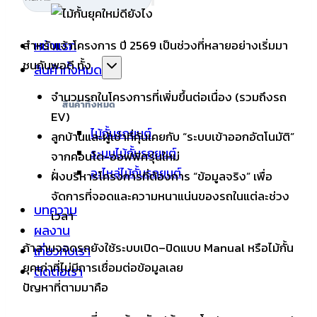
สำหรับเจ้าโครงการ ปี 2569 เป็นช่วงที่หลายอย่างเริ่มมา
หน้าแรก
ชนกันพอดี ทั้ง
สินค้าทั้งหมด
จำนวนรถในโครงการที่เพิ่มขึ้นต่อเนื่อง (รวมถึงรถ
สินค้าทั้งหมด
EV)
ไม้กั้นรถยนต์
ลูกบ้านและผู้เช่าที่คุ้นเคยกับ “ระบบเข้าออกอัตโนมัติ”
ระบบไม้กั้นรถยนต์
จากคอนโด-ออฟฟิศรุ่นใหม่
อะไหล่ไม้กั้นรถยนต์
ฝั่งบริหารโครงการที่ต้องการ “ข้อมูลจริง” เพื่อ
จัดการที่จอดและความหนาแน่นของรถในแต่ละช่วง
บทความ
เวลา
ผลงาน
ถ้าลานจอดรถยังใช้ระบบเปิด–ปิดแบบ Manual หรือไม้กั้น
เกี่ยวกับเรา
ยุคเก่าที่ไม่มีการเชื่อมต่อข้อมูลเลย
ติดต่อเรา
ปัญหาที่ตามมาคือ