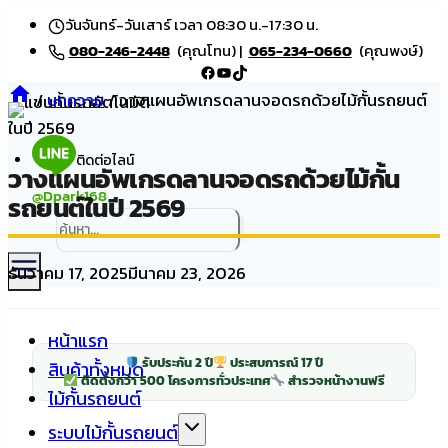
Skip
วันจันทร์-วันเสาร์ เวลา 08:30 น.-17:30 น.
to
080-246-2448
(คุณโทน) |
065-234-0660
(คุณพงษ์)
Facebook
YouTube
TikTok
content
/
บทความ
/
วางแผนอัพเกรดลานจอดรถด้วยไม้กั้นรถยนต์
ในปี 2569
ติดต่อไลน์
วางแผนอัพเกรดลานจอดรถด้วยไม้กั้น
@Dpark168
รถยนต์ในปี 2569
ธันวาคม 17, 2025
มีนาคม 23, 2026
หน้าแรก
รับประกัน 2 ปี
ประสบการณ์ 17 ปี
สินค้าทั้งหมด
ติดตั้งกว่า 500 โครงการทั่วประเทศ
สำรวจหน้างานฟรี
ไม้กั้นรถยนต์
ระบบไม้กั้นรถยนต์