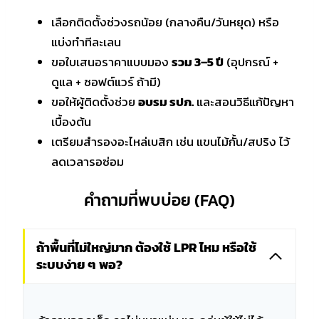
เลือกติดตั้งช่วงรถน้อย (กลางคืน/วันหยุด) หรือ
แบ่งทำทีละเลน
ขอใบเสนอราคาแบบมอง
รวม 3–5 ปี
(อุปกรณ์ +
ดูแล + ซอฟต์แวร์ ถ้ามี)
ขอให้ผู้ติดตั้งช่วย
อบรม รปภ.
และสอนวิธีแก้ปัญหา
เบื้องต้น
เตรียมสำรองอะไหล่เบสิก เช่น แขนไม้กั้น/สปริง ไว้
ลดเวลารอซ่อม
คำถามที่พบบ่อย (FAQ)
ถ้าพื้นที่ไม่ใหญ่มาก ต้องใช้ LPR ไหม หรือใช้
ระบบง่าย ๆ พอ?