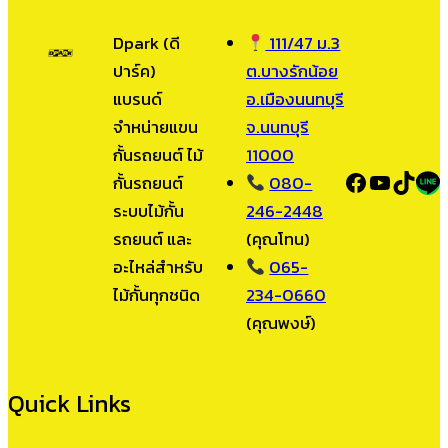
Dpark (ดี
111/47 ม.3
ปาร์ค)
ต.บางรักน้อย
แบรนด์
อ.เมืองนนทบุรี
จำหน่ายแขน
จ.นนทบุรี
กั้นรถยนต์ ไม้
11000
Faceboo
YouTu
TikT
LI
กั้นรถยนต์
080-
ระบบไม้กั้น
246-2448
รถยนต์ และ
(คุณโทน)
อะไหล่สำหรับ
065-
ไม้กั้นทุกชนิด
234-0660
(คุณพงษ์)
Quick Links