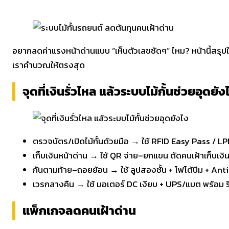
อยากลดค่าแรงหน้าด่านแบบ “เห็นตัวเลขชัดๆ” ไหม? หน้านี้สรุปให้ใ
เราคำนวณให้ตรงสุด
จุดที่เงินรั่วไหล แล้วระบบไม้กั้นช่วยอุดยัง
ตรวจบัตร/เปิดไม้กั้นด้วยมือ → ใช้ RFID Easy Pass / LP
เก็บเงินหน้าด่าน → ใช้ QR จ่าย–ยกแขน ตัดคนเฝ้าเก็บเงิ
กันตามท้าย–ถอยย้อน → ใช้ ลูปสองชั้น + โฟโต้บีม + Ant
เวรกลางคืน → ใช้ มอเตอร์ DC เงียบ + UPS/แบต พร้อม ร
แพ็กเกจลดคนเฝ้าด่าน