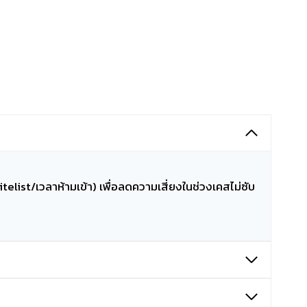
elist/เวลาห้ามเข้า) เพื่อลดความเสี่ยงในช่วงเคสไม่ซับ