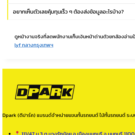
อยากเห็นตัวเลขคุ้มทุนเร็ว ๆ ต้องส่งข้อมูลอะไรบ้าง?
ดูหน้างานจริงที่ลดพนักงานเก็บเงินหน้าด่านด้วยกล้องอ่
lyf กลางกรุงเทพฯ
Dpark (ดีปาร์ค) แบรนด์จำหน่ายแขนกั้นรถยนต์ ไม้กั้นรถยนต์ ระบบ
111/47 ม.3 ต.บางรักน้อย อ.เมืองนนทบุรี จ.นนทบุรี 110