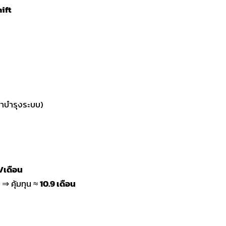
ift
ค่าบำรุงระบบ)
/เดือน
⇒ คุ้มทุน ≈
10.9 เดือน