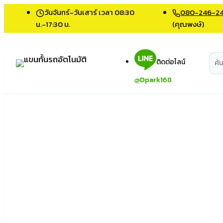
Skip
วันจันทร์-วันเสาร์ เวลา 08:30
080-246-2
to
น.-17:30 น.
(คุณพงษ์)
content
ติดต่อไลน์
@Dpark168