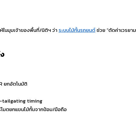
นมุมเจ้าของพื้นที่/นิติฯ ว่า
ระบบไม้กั้นรถยนต์
ช่วย “ตัดค่าเวรยามซ
ไง
R ยกอัตโนมัติ
น
i-tailgating timing
ีโมตยกแขนไม้กั้นจากป้อม/มือถือ