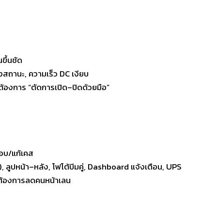
ขึ้นชัด
ยงสถานะ, ความเร็ว DC เงียบ
ต่ต้องการ “ตัดการเปิด–ปิดด้วยมือ”
อบ/แก้เคส
 ลูปหน้า–หลัง, โฟโต้บีมคู่, Dashboard แจ้งเตือน, UPS
ต้องการลดคนหน้าเลน