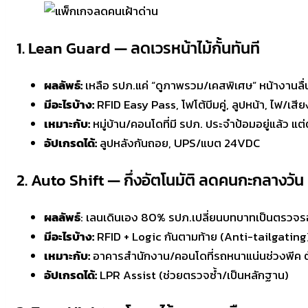
1. Lean Guard — ลดเวรหน้าไม้กั้นทันที
ผลลัพธ์:
เหลือ รปภ.แค่ “ดูภาพรวม/เคสพิเศษ” หน้างานลื่น
มีอะไรบ้าง:
RFID Easy Pass, โฟโต้บีมคู่, ลูปหน้า, ไฟ/เสี
เหมาะกับ:
หมู่บ้าน/คอนโดที่มี รปภ. ประจำป้อมอยู่แล้ว แ
อัปเกรดได้:
ลูปหลังกันถอย, UPS/แบต 24VDC
2. Auto Shift — กึ่งอัตโนมัติ ลดคนกะกลางวัน
ผลลัพธ์
: เลนเดินเอง 80% รปภ.เปลี่ยนบทบาทเป็นตรวจร
มีอะไรบ้าง:
RFID + Logic กันตามท้าย (Anti-tailgating),
เหมาะกับ:
อาคารสำนักงาน/คอนโดที่รถหนาแน่นช่วงพีค 
อัปเกรดได้:
LPR Assist (ช่วยตรวจซ้ำ/เป็นหลักฐาน)