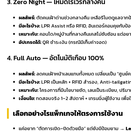
3. Zero Night — โหมดไร้เวรกลางคืน
ผลลัพธ์:
ตัดคนเฝ้าด่านช่วงกลางคืน เหลือรีโมตดูแลจาก
มีอะไรบ้าง:
LPR Assist หรือ RFID, อินเตอร์คอมคุยกับป้อ
เหมาะกับ:
คอนโด/หมู่บ้านที่กลางคืนเคสไม่ซับซ้อน แต่อย
อัปเกรดได้:
QR ชำระเงิน (กรณีมีเก็บค่าจอด)
4. Full Auto — อัตโนมัติเกือบ 100%
ผลลัพธ์:
ลดคนเฝ้าหน้าเลนแทบทั้งหมด เปลี่ยนเป็น “ศูนย
มีอะไรบ้าง:
LPR เป็นหลัก + RFID สำรอง, Anti-tailgating ค
เหมาะกับ:
โครงการที่มีนโยบายชัด, เลนเป็นระเบียบ, ปริม
เงื่อนไข:
ทดสอบจริง 1–2 สัปดาห์ + เทรนนิ่งผู้ใช้งาน เพื่อใ
เลือกอย่างไรแพ็กเกจให้ตรงการใช้งาน
แค่อยาก “ตัดการเปิด–ปิดด้วยมือ” แต่ยังมีป้อมยาม →
Le