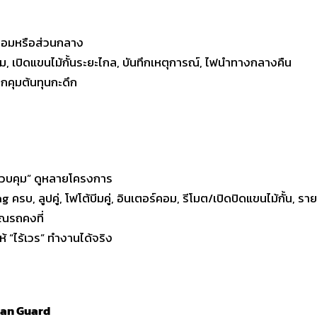
ป้อมหรือส่วนกลาง
ม, เปิดแขนไม้กั้นระยะไกล, บันทึกเหตุการณ์, ไฟนำทางกลางคืน
ากคุมต้นทุนกะดึก
์ควบคุม” ดูหลายโครงการ
รบ, ลูปคู่, โฟโต้บีมคู่, อินเตอร์คอม, รีโมต/เปิดปิดแขนไม้กั้น, รา
าณรถคงที่
ห้ “ไร้เวร” ทำงานได้จริง
an Guard